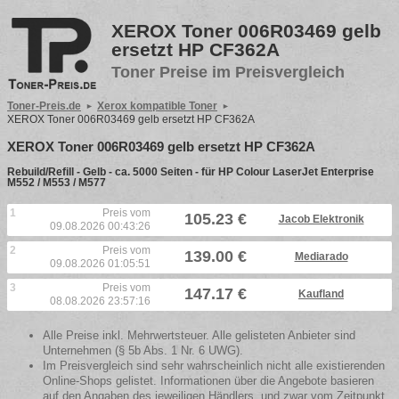
XEROX Toner 006R03469 gelb
ersetzt HP CF362A
Toner Preise im Preisvergleich
Toner-Preis.de
Xerox kompatible Toner
XEROX Toner 006R03469 gelb ersetzt HP CF362A
XEROX Toner 006R03469 gelb ersetzt HP CF362A
Rebuild/Refill - Gelb - ca. 5000 Seiten - für HP Colour LaserJet Enterprise
M552 / M553 / M577
1
Preis vom
105.23 €
Jacob Elektronik
09.08.2026 00:43:26
2
Preis vom
139.00 €
Mediarado
09.08.2026 01:05:51
3
Preis vom
147.17 €
Kaufland
08.08.2026 23:57:16
Alle Preise inkl. Mehrwertsteuer. Alle gelisteten Anbieter sind
Unternehmen (§ 5b Abs. 1 Nr. 6 UWG).
Im Preisvergleich sind sehr wahrscheinlich nicht alle existierenden
Online-Shops gelistet. Informationen über die Angebote basieren
auf den Angaben des jeweiligen Händlers, und zwar vom Zeitpunkt