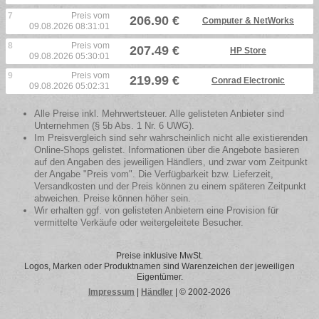
7
Preis vom
206.90 €
Computer & NetWorks
09.08.2026 08:31:01
8
Preis vom
207.49 €
HP Store
09.08.2026 05:30:01
9
Preis vom
219.99 €
Conrad Electronic
09.08.2026 05:02:31
Alle Preise inkl. Mehrwertsteuer. Alle gelisteten Anbieter sind
Unternehmen (§ 5b Abs. 1 Nr. 6 UWG).
Im Preisvergleich sind sehr wahrscheinlich nicht alle existierenden
Online-Shops gelistet. Informationen über die Angebote basieren
auf den Angaben des jeweiligen Händlers, und zwar vom Zeitpunkt
der Angabe "Preis vom". Die Verfügbarkeit bzw. Lieferzeit,
Versandkosten und der Preis können zu einem späteren Zeitpunkt
abweichen. Preise können höher sein.
Wir erhalten ggf. von gelisteten Anbietern eine Provision für
vermittelte Verkäufe oder weitergeleitete Besucher.
Preise inklusive MwSt.
Logos, Marken oder Produktnamen sind Warenzeichen der jeweiligen
Eigentümer.
Impressum
|
Händler
| © 2002-2026