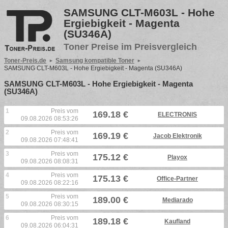
SAMSUNG CLT-M603L - Hohe
Ergiebigkeit - Magenta
(SU346A)
Toner Preise im Preisvergleich
Toner-Preis.de
Samsung kompatible Toner
SAMSUNG CLT-M603L - Hohe Ergiebigkeit - Magenta (SU346A)
SAMSUNG CLT-M603L - Hohe Ergiebigkeit - Magenta
(SU346A)
1
Preis vom
169.18 €
ELECTRONIS
09.08.2026 08:53:26
2
Preis vom
169.19 €
Jacob Elektronik
09.08.2026 07:48:41
3
Preis vom
175.12 €
Playox
09.08.2026 08:08:31
4
Preis vom
175.13 €
Office-Partner
09.08.2026 08:22:16
5
Preis vom
189.00 €
Mediarado
09.08.2026 08:30:15
6
Preis vom
189.18 €
Kaufland
09.08.2026 06:04:31