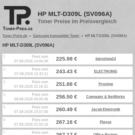
HP MLT-D309L (SV096A)
Toner Preise im Preisvergleich
Toner-Preis.de
Samsung kompatible Toner
HP MLT-D309L (SV096A)
HP MLT-D309L (SV096A)
1
Preis vom
225.98 €
büroshop24
07.08.2026 14:04:26
2
Preis vom
243.43 €
ELECTRONIS
07.08.2026 22:43:11
3
Preis vom
251.66 €
Proshop
07.08.2026 22:16:31
4
Preis vom
256.50 €
Computer & NetWorks
08.08.2026 00:05:46
5
Preis vom
260.49 €
Jacob Elektronik
07.08.2026 23:07:06
6
Preis vom
267.16 €
Playox
07.08.2026 22:55:16
7
Preis vom
267.17 €
Office-Partner