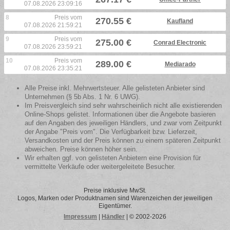
07.08.2026 23:09:16
8
Preis vom
270.55 €
Kaufland
07.08.2026 21:59:21
9
Preis vom
275.00 €
Conrad Electronic
07.08.2026 23:59:21
10
Preis vom
289.00 €
Mediarado
07.08.2026 23:35:21
Alle Preise inkl. Mehrwertsteuer. Alle gelisteten Anbieter sind
Unternehmen (§ 5b Abs. 1 Nr. 6 UWG).
Im Preisvergleich sind sehr wahrscheinlich nicht alle existierenden
Online-Shops gelistet. Informationen über die Angebote basieren
auf den Angaben des jeweiligen Händlers, und zwar vom Zeitpunkt
der Angabe "Preis vom". Die Verfügbarkeit bzw. Lieferzeit,
Versandkosten und der Preis können zu einem späteren Zeitpunkt
abweichen. Preise können höher sein.
Wir erhalten ggf. von gelisteten Anbietern eine Provision für
vermittelte Verkäufe oder weitergeleitete Besucher.
Preise inklusive MwSt.
Logos, Marken oder Produktnamen sind Warenzeichen der jeweiligen
Eigentümer.
Impressum
|
Händler
| © 2002-2026