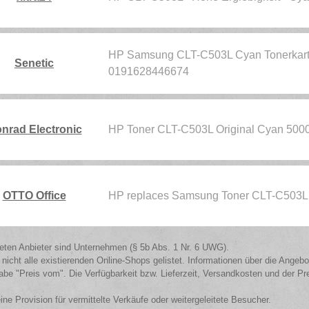
HP Samsung CLT-C503L Cyan Tonerkart
Senetic
0191628446674
nrad Electronic
HP Toner CLT-C503L Original Cyan 50
OTTO Office
HP replaces Samsung Toner CLT-C503L
isteten Anbieter sind Unternehmen (§ 5b Abs. 1 Nr. 6 UWG).
 nicht alle existierenden Online-Shops gelistet. Informationen über die Angeb
be "Preis vom". Die Verfügbarkeit bzw. Lieferzeit, Versandkosten und der Pr
eine Provision für vermittelte Verkäufe oder weitergeleitete Besucher.