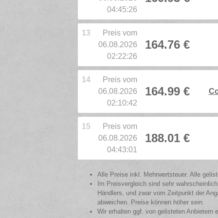
04:45:26
13
Preis vom
164.76 €
06.08.2026
02:22:26
14
Preis vom
164.99 €
06.08.2026
Co
02:10:42
15
Preis vom
188.01 €
06.08.2026
04:43:01
Alle Preise inkl. Mehrwertsteuer. Alle gel
Im Preisvergleich sind sehr wahrscheinlich
Händlers, und zwar vom Zeitpunkt der Anga
abweichen. Preise können höher sein.
Wir erhalten ggf. von gelisteten Anbietern 