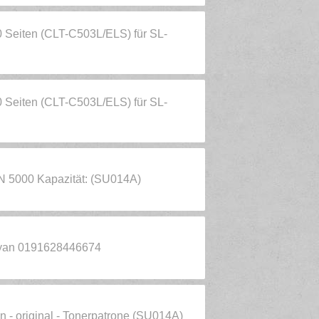
 Seiten (CLT-C503L/ELS) für SL-
 Seiten (CLT-C503L/ELS) für SL-
5000 Kapazität: (SU014A)
yan 0191628446674
 - original - Tonerpatrone (SU014A)