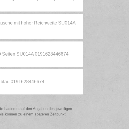
usche mit hoher Reichweite SU014A
00 Seiten SU014A 0191628446674
 blau 0191628446674
ote basieren auf den Angaben des jeweiligen
eis können zu einem späteren Zeitpunkt