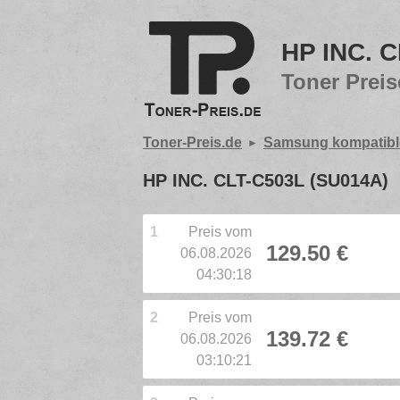
HP INC. 
Toner Preis
Toner-Preis.de
Samsung kompatibl
HP INC. CLT-C503L (SU014A)
1
Preis vom
129.50 €
06.08.2026
04:30:18
2
Preis vom
139.72 €
06.08.2026
03:10:21