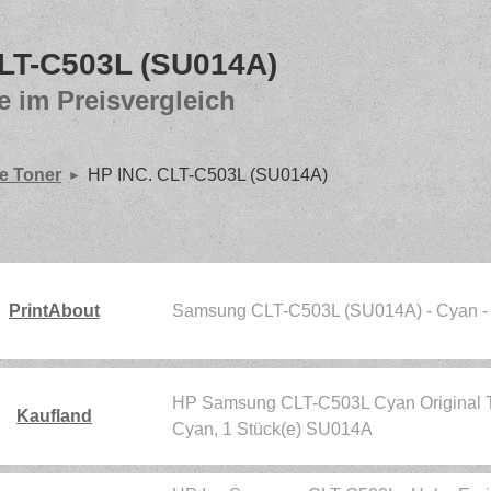
CLT-C503L (SU014A)
e im Preisvergleich
e Toner
HP INC. CLT-C503L (SU014A)
PrintAbout
Samsung CLT-C503L (SU014A) - Cyan -
HP Samsung CLT-C503L Cyan Original To
Kaufland
Cyan, 1 Stück(e) SU014A