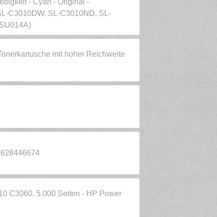
gkeit - Cyan - Original -
s SL-C3010DW, SL-C3010ND, SL-
(SU014A)
nerkartusche mit hoher Reichweite
1628446674
0 C3060, 5.000 Seiten - HP Power