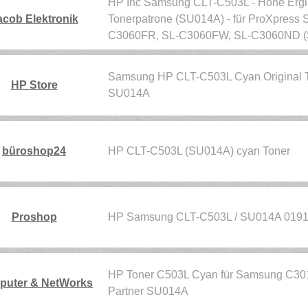
HP Inc Samsung CLT-C503L - Hohe Ergiebi
acob Elektronik
Tonerpatrone (SU014A) - für ProXpres
C3060FR, SL-C3060FW, SL-C3060ND 
Samsung HP CLT-C503L Cyan Original To
HP Store
SU014A
büroshop24
HP CLT-C503L (SU014A) cyan Toner
Proshop
HP Samsung CLT-C503L / SU014A 019
HP Toner C503L Cyan für Samsung C301
uter & NetWorks
Partner SU014A