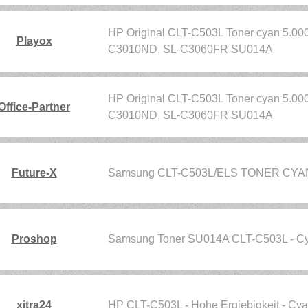
HP Original CLT-C503L Toner cyan 5.000
Playox
C3010ND, SL-C3060FR SU014A
HP Original CLT-C503L Toner cyan 5.000
Office-Partner
C3010ND, SL-C3060FR SU014A
Future-X
Samsung CLT-C503L/ELS TONER CYAN 
Proshop
Samsung Toner SU014A CLT-C503L - C
xitra24
HP CLT-C503L - Hohe Ergiebigkeit - Cyan