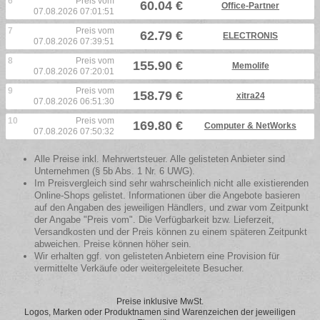
6
Preis vom
60.04 €
Office-Partner
07.08.2026 07:01:51
7
Preis vom
62.79 €
ELECTRONIS
07.08.2026 07:39:51
8
Preis vom
155.90 €
Memolife
07.08.2026 07:20:01
9
Preis vom
158.79 €
xitra24
07.08.2026 06:51:30
10
Preis vom
169.80 €
Computer & NetWorks
07.08.2026 07:50:32
Alle Preise inkl. Mehrwertsteuer. Alle gelisteten Anbieter sind
Unternehmen (§ 5b Abs. 1 Nr. 6 UWG).
Im Preisvergleich sind sehr wahrscheinlich nicht alle existierenden
Online-Shops gelistet. Informationen über die Angebote basieren
auf den Angaben des jeweiligen Händlers, und zwar vom Zeitpunkt
der Angabe "Preis vom". Die Verfügbarkeit bzw. Lieferzeit,
Versandkosten und der Preis können zu einem späteren Zeitpunkt
abweichen. Preise können höher sein.
Wir erhalten ggf. von gelisteten Anbietern eine Provision für
vermittelte Verkäufe oder weitergeleitete Besucher.
Preise inklusive MwSt.
Logos, Marken oder Produktnamen sind Warenzeichen der jeweiligen