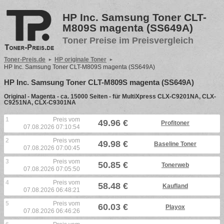
HP Inc. Samsung Toner CLT-
M809S magenta (SS649A)
Toner Preise im Preisvergleich
Toner-Preis.de
HP originale Toner
HP Inc. Samsung Toner CLT-M809S magenta (SS649A)
HP Inc. Samsung Toner CLT-M809S magenta (SS649A)
Original - Magenta - ca. 15000 Seiten - für MultiXpress CLX-C9201NA, CLX-
C9251NA, CLX-C9301NA
1
Preis vom
49.96 €
Profitoner
07.08.2026 07:10:54
2
Preis vom
49.98 €
Baseline Toner
07.08.2026 07:00:45
3
Preis vom
50.85 €
Tonerweb
07.08.2026 07:05:50
4
Preis vom
58.48 €
Kaufland
07.08.2026 06:48:21
5
Preis vom
60.03 €
Playox
07.08.2026 06:46:26