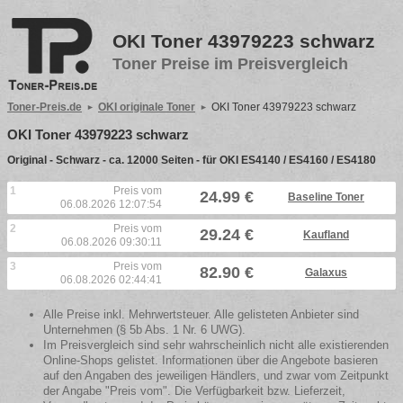
OKI Toner 43979223 schwarz
Toner Preise im Preisvergleich
Toner-Preis.de
OKI originale Toner
OKI Toner 43979223 schwarz
OKI Toner 43979223 schwarz
Original - Schwarz - ca. 12000 Seiten - für OKI ES4140 / ES4160 / ES4180
1
Preis vom
24.99 €
Baseline Toner
06.08.2026 12:07:54
2
Preis vom
29.24 €
Kaufland
06.08.2026 09:30:11
3
Preis vom
82.90 €
Galaxus
06.08.2026 02:44:41
Alle Preise inkl. Mehrwertsteuer. Alle gelisteten Anbieter sind
Unternehmen (§ 5b Abs. 1 Nr. 6 UWG).
Im Preisvergleich sind sehr wahrscheinlich nicht alle existierenden
Online-Shops gelistet. Informationen über die Angebote basieren
auf den Angaben des jeweiligen Händlers, und zwar vom Zeitpunkt
der Angabe "Preis vom". Die Verfügbarkeit bzw. Lieferzeit,