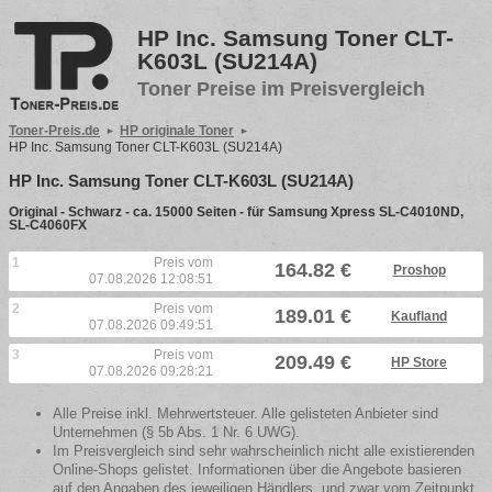
HP Inc. Samsung Toner CLT-
K603L (SU214A)
Toner Preise im Preisvergleich
Toner-Preis.de
HP originale Toner
HP Inc. Samsung Toner CLT-K603L (SU214A)
HP Inc. Samsung Toner CLT-K603L (SU214A)
Original - Schwarz - ca. 15000 Seiten - für Samsung Xpress SL-C4010ND,
SL-C4060FX
1
Preis vom
164.82 €
Proshop
07.08.2026 12:08:51
2
Preis vom
189.01 €
Kaufland
07.08.2026 09:49:51
3
Preis vom
209.49 €
HP Store
07.08.2026 09:28:21
Alle Preise inkl. Mehrwertsteuer. Alle gelisteten Anbieter sind
Unternehmen (§ 5b Abs. 1 Nr. 6 UWG).
Im Preisvergleich sind sehr wahrscheinlich nicht alle existierenden
Online-Shops gelistet. Informationen über die Angebote basieren
auf den Angaben des jeweiligen Händlers, und zwar vom Zeitpunkt