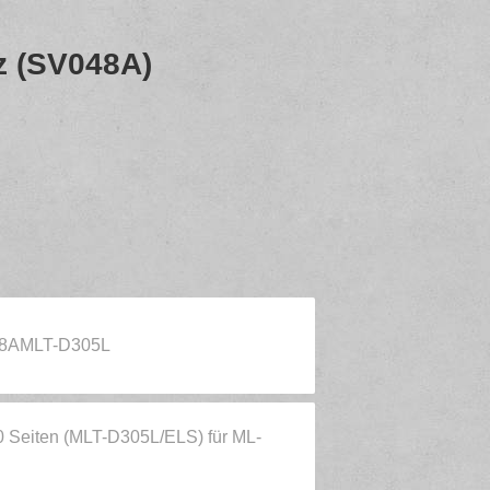
z (SV048A)
48AMLT-D305L
 Seiten (MLT-D305L/ELS) für ML-