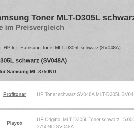
Samsung Toner MLT-D305L schwar
e im Preisvergleich
HP Inc. Samsung Toner MLT-D305L schwarz (SV048A)
305L schwarz (SV048A)
n - für Samsung ML-3750ND
Profitoner
HP Toner schwarz SV048A MLT-D305L SV0
HP Original MLT-D305L Toner schwarz 15.000
Playox
3750ND SV048A