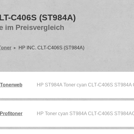
CLT-C406S (ST984A)
e im Preisvergleich
Toner
HP INC. CLT-C406S (ST984A)
Tonerweb
HP ST984A Toner cyan CLT-C406S ST984A
Profitoner
HP Toner cyan ST984A CLT-C406S ST984A