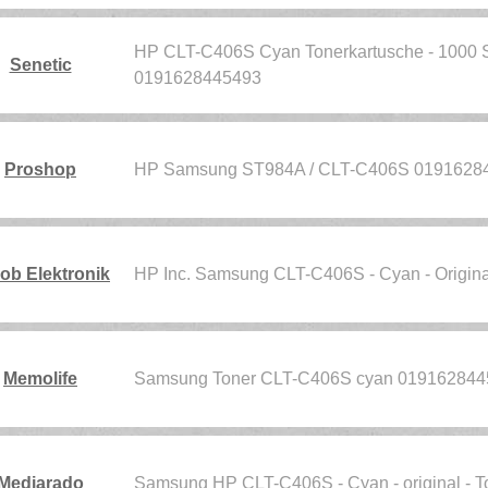
HP CLT-C406S Cyan Tonerkartusche - 1000 S
Senetic
0191628445493
Proshop
HP Samsung ST984A / CLT-C406S 0191628
ob Elektronik
HP Inc. Samsung CLT-C406S - Cyan - Origina
Memolife
Samsung Toner CLT-C406S cyan 019162844
Mediarado
Samsung HP CLT-C406S - Cyan - original - 