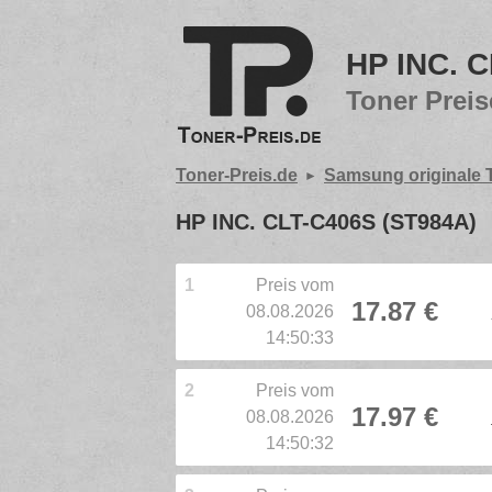
HP INC. 
Toner Preis
Toner-Preis.de
Samsung originale 
HP INC. CLT-C406S (ST984A)
1
Preis vom
17.87 €
08.08.2026
14:50:33
2
Preis vom
17.97 €
08.08.2026
14:50:32