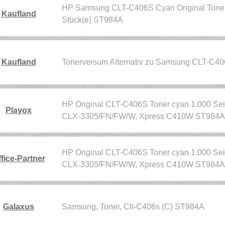
HP Samsung CLT-C406S Cyan Original Tonerk
Kaufland
Stück(e) ST984A
Kaufland
Tonerversum Alternativ zu Samsung CLT-C40
HP Original CLT-C406S Toner cyan 1.000 Se
Playox
CLX-3305/FN/FW/W, Xpress C410W ST984A
HP Original CLT-C406S Toner cyan 1.000 Se
fice-Partner
CLX-3305/FN/FW/W, Xpress C410W ST984A
Galaxus
Samsung, Toner, Clt-C406s (C) ST984A