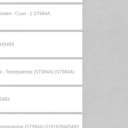
eiten - Cyan - 1 ST984A
445493
l - Tonerpatrone (ST984A) (ST984A)
5493
Tonerpatrone (ST984A) 0191628445493