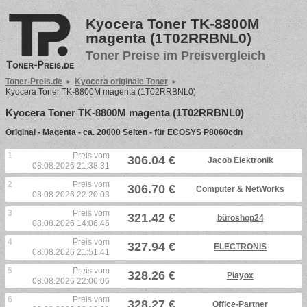
Kyocera Toner TK-8800M
magenta (1T02RRBNL0)
Toner Preise im Preisvergleich
Toner-Preis.de
Kyocera originale Toner
Kyocera Toner TK-8800M magenta (1T02RRBNL0)
Kyocera Toner TK-8800M magenta (1T02RRBNL0)
Original - Magenta - ca. 20000 Seiten - für ECOSYS P8060cdn
1
Preis vom
306.04 €
Jacob Elektronik
08.08.2026 21:38:31
2
Preis vom
306.70 €
Computer & NetWorks
08.08.2026 22:20:03
3
Preis vom
321.42 €
büroshop24
08.08.2026 14:06:46
4
Preis vom
327.94 €
ELECTRONIS
08.08.2026 21:51:41
5
Preis vom
328.26 €
Playox
08.08.2026 22:06:06
6
Preis vom
328.27 €
Office-Partner