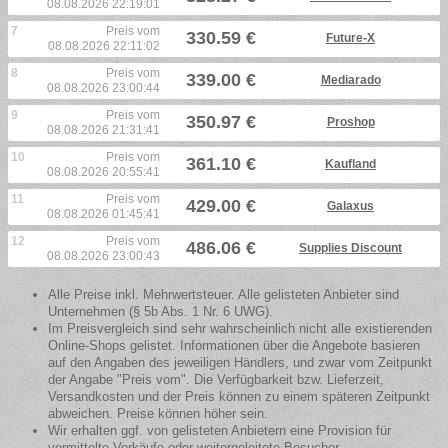
08.08.2026 22:19:01
7
Preis vom
330.59 €
Future-X
08.08.2026 22:11:02
8
Preis vom
339.00 €
Mediarado
08.08.2026 23:00:44
9
Preis vom
350.97 €
Proshop
08.08.2026 21:31:41
10
Preis vom
361.10 €
Kaufland
08.08.2026 20:55:41
11
Preis vom
429.00 €
Galaxus
08.08.2026 01:45:41
12
Preis vom
486.06 €
Supplies Discount
08.08.2026 23:00:43
Alle Preise inkl. Mehrwertsteuer. Alle gelisteten Anbieter sind
Unternehmen (§ 5b Abs. 1 Nr. 6 UWG).
Im Preisvergleich sind sehr wahrscheinlich nicht alle existierenden
Online-Shops gelistet. Informationen über die Angebote basieren
auf den Angaben des jeweiligen Händlers, und zwar vom Zeitpunkt
der Angabe "Preis vom". Die Verfügbarkeit bzw. Lieferzeit,
Versandkosten und der Preis können zu einem späteren Zeitpunkt
abweichen. Preise können höher sein.
Wir erhalten ggf. von gelisteten Anbietern eine Provision für
vermittelte Verkäufe oder weitergeleitete Besucher.