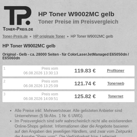
HP Toner W9002MC gelb
Toner Preise im Preisvergleich
Toner-Preis.de
HP originale Toner
HP Toner W9002MC gelb
HP Toner W9002MC gelb
Original - Gelb - ca. 28000 Seiten - für ColorLaserJetManaged E65050dn /
E65060dn
1
Preis vom
119.83 €
Profitoner
06.08.2026 13:30:13
2
Preis vom
121.74 €
Tonerweb
06.08.2026 13:25:09
3
Preis vom
125.82 €
Tonernet
06.08.2026 14:09:51
Alle Preise inkl. Mehrwertsteuer. Alle gelisteten Anbieter sind
Unternehmen (§ 5b Abs. 1 Nr. 6 UWG).
Im Preisvergleich sind sehr wahrscheinlich nicht alle existierenden
Online-Shops gelistet. Informationen über die Angebote basieren
auf den Angaben des jeweiligen Händlers, und zwar vom Zeitpunkt
der Angabe "Preis vom". Die Verfügbarkeit bzw. Lieferzeit,