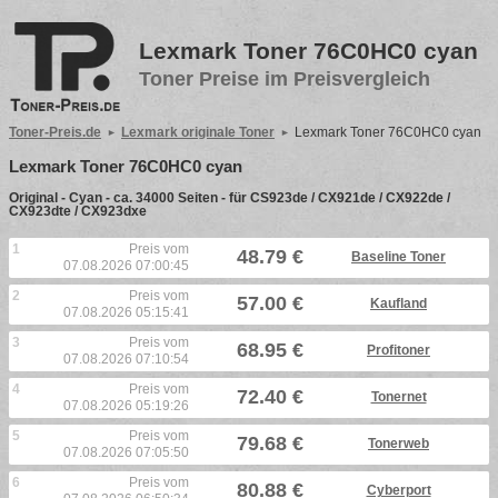
Lexmark Toner 76C0HC0 cyan
Toner Preise im Preisvergleich
Toner-Preis.de
Lexmark originale Toner
Lexmark Toner 76C0HC0 cyan
Lexmark Toner 76C0HC0 cyan
Original - Cyan - ca. 34000 Seiten - für CS923de / CX921de / CX922de /
CX923dte / CX923dxe
1
Preis vom
48.79 €
Baseline Toner
07.08.2026 07:00:45
2
Preis vom
57.00 €
Kaufland
07.08.2026 05:15:41
3
Preis vom
68.95 €
Profitoner
07.08.2026 07:10:54
4
Preis vom
72.40 €
Tonernet
07.08.2026 05:19:26
5
Preis vom
79.68 €
Tonerweb
07.08.2026 07:05:50
6
Preis vom
80.88 €
Cyberport