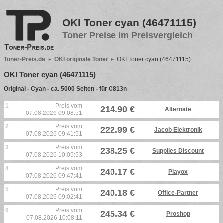
OKI Toner cyan (46471115)
Toner Preise im Preisvergleich
Toner-Preis.de
OKI originale Toner
OKI Toner cyan (46471115)
OKI Toner cyan (46471115)
Original - Cyan - ca. 5000 Seiten - für C813n
1
Preis vom
214.90 €
Alternate
07.08.2026 09:08:51
2
Preis vom
222.99 €
Jacob Elektronik
07.08.2026 09:41:51
3
Preis vom
238.25 €
Supplies Discount
07.08.2026 10:05:53
4
Preis vom
240.17 €
Playox
07.08.2026 09:47:41
5
Preis vom
240.18 €
Office-Partner
07.08.2026 09:02:41
6
Preis vom
245.34 €
Proshop
07.08.2026 10:08:11