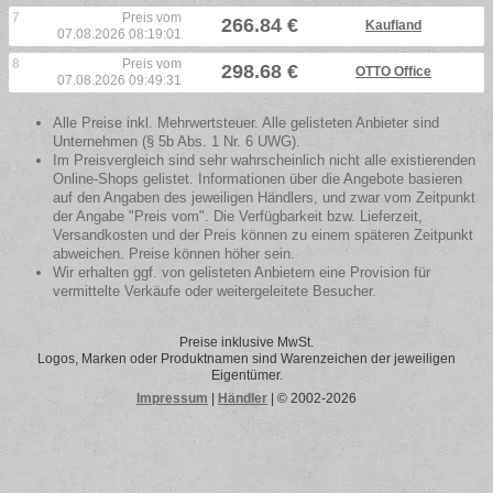
7
Preis vom
266.84 €
Kaufland
07.08.2026 08:19:01
8
Preis vom
298.68 €
OTTO Office
07.08.2026 09:49:31
Alle Preise inkl. Mehrwertsteuer. Alle gelisteten Anbieter sind
Unternehmen (§ 5b Abs. 1 Nr. 6 UWG).
Im Preisvergleich sind sehr wahrscheinlich nicht alle existierenden
Online-Shops gelistet. Informationen über die Angebote basieren
auf den Angaben des jeweiligen Händlers, und zwar vom Zeitpunkt
der Angabe "Preis vom". Die Verfügbarkeit bzw. Lieferzeit,
Versandkosten und der Preis können zu einem späteren Zeitpunkt
abweichen. Preise können höher sein.
Wir erhalten ggf. von gelisteten Anbietern eine Provision für
vermittelte Verkäufe oder weitergeleitete Besucher.
Preise inklusive MwSt.
Logos, Marken oder Produktnamen sind Warenzeichen der jeweiligen
Eigentümer.
Impressum
|
Händler
| © 2002-2026