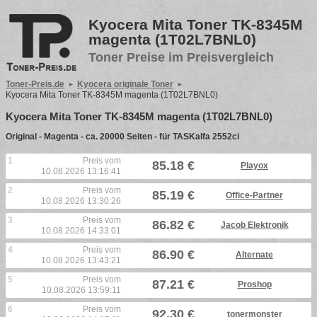
Kyocera Mita Toner TK-8345M
magenta (1T02L7BNL0)
Toner Preise im Preisvergleich
Toner-Preis.de
Kyocera originale Toner
Kyocera Mita Toner TK-8345M magenta (1T02L7BNL0)
Kyocera Mita Toner TK-8345M magenta (1T02L7BNL0)
Original - Magenta - ca. 20000 Seiten - für TASKalfa 2552ci
1
Preis vom
85.18 €
Playox
10.08.2026 13:16:41
2
Preis vom
85.19 €
Office-Partner
10.08.2026 13:30:26
3
Preis vom
86.82 €
Jacob Elektronik
10.08.2026 14:33:01
4
Preis vom
86.90 €
Alternate
10.08.2026 13:43:21
5
Preis vom
87.21 €
Proshop
10.08.2026 13:59:11
6
Preis vom
92.30 €
tonermonster