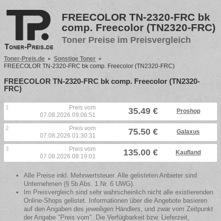
FREECOLOR TN-2320-FRC bk
comp. Freecolor (TN2320-FRC)
Toner Preise im Preisvergleich
Toner-Preis.de
Sonstige Toner
FREECOLOR TN-2320-FRC bk comp. Freecolor (TN2320-FRC)
FREECOLOR TN-2320-FRC bk comp. Freecolor (TN2320-
FRC)
1
Preis vom
35.49 €
Proshop
07.08.2026 09:06:51
2
Preis vom
75.50 €
Galaxus
07.08.2026 01:30:31
3
Preis vom
135.00 €
Kaufland
07.08.2026 08:19:01
Alle Preise inkl. Mehrwertsteuer. Alle gelisteten Anbieter sind
Unternehmen (§ 5b Abs. 1 Nr. 6 UWG).
Im Preisvergleich sind sehr wahrscheinlich nicht alle existierenden
Online-Shops gelistet. Informationen über die Angebote basieren
auf den Angaben des jeweiligen Händlers, und zwar vom Zeitpunkt
der Angabe "Preis vom". Die Verfügbarkeit bzw. Lieferzeit,