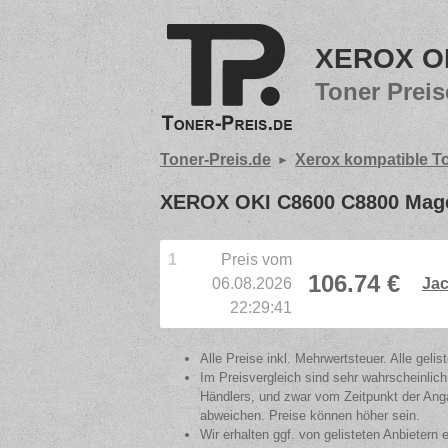
XEROX OK
Toner Preis
Toner-Preis.de
Xerox kompatible T
XEROX OKI C8600 C8800 Mage
1
Preis vom
106.74 €
06.08.2026
Jac
22:29:41
Alle Preise inkl. Mehrwertsteuer. Alle gel
Im Preisvergleich sind sehr wahrscheinlich
Händlers, und zwar vom Zeitpunkt der Anga
abweichen. Preise können höher sein.
Wir erhalten ggf. von gelisteten Anbietern 