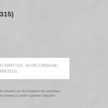
315)
OKI 43487710) - für OKI C8600cdtn,
06R03315)
ote basieren auf den Angaben des jeweiligen
eis können zu einem späteren Zeitpunkt