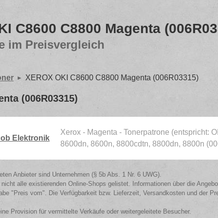
I C8600 C8800 Magenta (006R03
e im Preisvergleich
oner
XEROX OKI C8600 C8800 Magenta (006R03315)
nta (006R03315)
Xerox - Magenta - Tonerpatrone (entspricht: 
ob Elektronik
8600dn, 8600n, 8800cdtn, 8800dn, 8800n (0
isteten Anbieter sind Unternehmen (§ 5b Abs. 1 Nr. 6 UWG).
 nicht alle existierenden Online-Shops gelistet. Informationen über die Angeb
be "Preis vom". Die Verfügbarkeit bzw. Lieferzeit, Versandkosten und der Pr
eine Provision für vermittelte Verkäufe oder weitergeleitete Besucher.