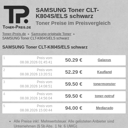
SAMSUNG Toner CLT-
K804S/ELS schwarz
Toner Preise im Preisvergleich
Toner-Preis.de
Samsung originale Toner
SAMSUNG Toner CLT-K804S/ELS schwarz
SAMSUNG Toner CLT-K804S/ELS schwarz
1
Preis vom
50.29 €
Galaxus
08.08.2026 01:45:41
2
Preis vom
52.29 €
Kaufland
08.08.2026 13:20:51
3
Preis vom
59.50 €
tonermonster
08.08.2026 14:08:51
4
Preis vom
59.50 €
toner-notruf
08.08.2026 14:56:04
5
Preis vom
94.00 €
Mediarado
08.08.2026 15:00:44
Alle Preise inkl. Mehrwertsteuer. Alle gelisteten Anbieter sind
Unternehmen (§ 5b Abs. 1 Nr. 6 UWG).