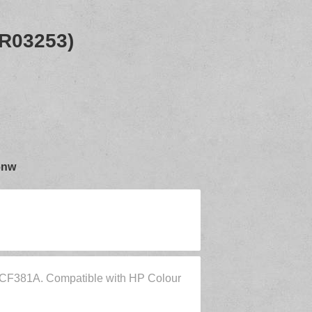
6R03253)
76nw
HP CF381A. Compatible with HP Colour