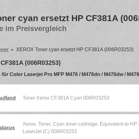
ner cyan ersetzt HP CF381A (00
e im Preisvergleich
oner
XEROX Toner cyan ersetzt HP CF381A (006R03253)
 CF381A (006R03253)
en - für Color Laserjet Pro MFP M476 / M476dn / M476dw / M4
ufland
Toner Xerox CF381A Cyan 006R03253
Xerox, Toner, Cyan toner cartridge. Equivalent to 
alaxus
LaserJet (C) 006R03253