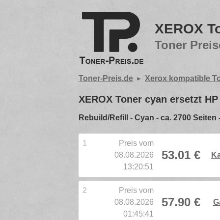
XEROX To
Toner Preis
Toner-Preis.de
Xerox kompatible T
XEROX Toner cyan ersetzt HP
Rebuild/Refill - Cyan - ca. 2700 Seit
1
Preis vom
53.01 €
08.08.2026
Ka
13:20:51
2
Preis vom
57.90 €
08.08.2026
G
01:45:41