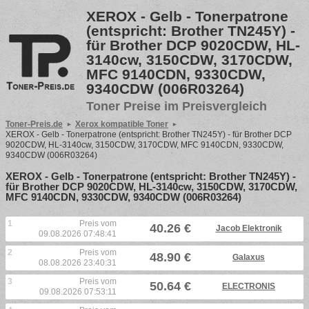
XEROX - Gelb - Tonerpatrone
(entspricht: Brother TN245Y) -
für Brother DCP 9020CDW, HL-
3140cw, 3150CDW, 3170CDW,
MFC 9140CDN, 9330CDW,
9340CDW (006R03264)
Toner Preise im Preisvergleich
Toner-Preis.de
Xerox kompatible Toner
XEROX - Gelb - Tonerpatrone (entspricht: Brother TN245Y) - für Brother DCP
9020CDW, HL-3140cw, 3150CDW, 3170CDW, MFC 9140CDN, 9330CDW,
9340CDW (006R03264)
XEROX - Gelb - Tonerpatrone (entspricht: Brother TN245Y) -
für Brother DCP 9020CDW, HL-3140cw, 3150CDW, 3170CDW,
MFC 9140CDN, 9330CDW, 9340CDW (006R03264)
1
Preis vom
40.26 €
Jacob Elektronik
09.08.2026 07:48:41
2
Preis vom
48.90 €
Galaxus
08.08.2026 23:40:31
3
Preis vom
50.64 €
ELECTRONIS
09.08.2026 07:53:11