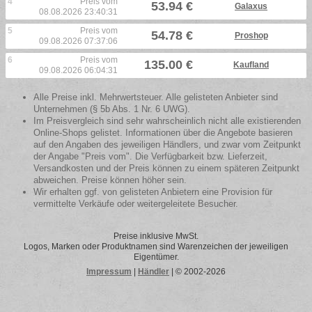
4
Preis vom
53.94 €
Galaxus
08.08.2026 23:40:31
5
Preis vom
54.78 €
Proshop
09.08.2026 07:37:06
6
Preis vom
135.00 €
Kaufland
09.08.2026 06:04:31
Alle Preise inkl. Mehrwertsteuer. Alle gelisteten Anbieter sind
Unternehmen (§ 5b Abs. 1 Nr. 6 UWG).
Im Preisvergleich sind sehr wahrscheinlich nicht alle existierenden
Online-Shops gelistet. Informationen über die Angebote basieren
auf den Angaben des jeweiligen Händlers, und zwar vom Zeitpunkt
der Angabe "Preis vom". Die Verfügbarkeit bzw. Lieferzeit,
Versandkosten und der Preis können zu einem späteren Zeitpunkt
abweichen. Preise können höher sein.
Wir erhalten ggf. von gelisteten Anbietern eine Provision für
vermittelte Verkäufe oder weitergeleitete Besucher.
Preise inklusive MwSt.
Logos, Marken oder Produktnamen sind Warenzeichen der jeweiligen
Eigentümer.
Impressum
|
Händler
| © 2002-2026