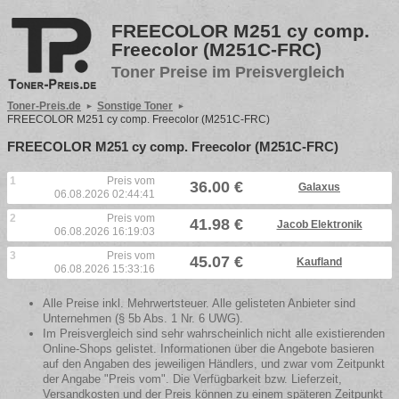
FREECOLOR M251 cy comp.
Freecolor (M251C-FRC)
Toner Preise im Preisvergleich
Toner-Preis.de
Sonstige Toner
FREECOLOR M251 cy comp. Freecolor (M251C-FRC)
FREECOLOR M251 cy comp. Freecolor (M251C-FRC)
1
Preis vom
36.00 €
Galaxus
06.08.2026 02:44:41
2
Preis vom
41.98 €
Jacob Elektronik
06.08.2026 16:19:03
3
Preis vom
45.07 €
Kaufland
06.08.2026 15:33:16
Alle Preise inkl. Mehrwertsteuer. Alle gelisteten Anbieter sind
Unternehmen (§ 5b Abs. 1 Nr. 6 UWG).
Im Preisvergleich sind sehr wahrscheinlich nicht alle existierenden
Online-Shops gelistet. Informationen über die Angebote basieren
auf den Angaben des jeweiligen Händlers, und zwar vom Zeitpunkt
der Angabe "Preis vom". Die Verfügbarkeit bzw. Lieferzeit,
Versandkosten und der Preis können zu einem späteren Zeitpunkt