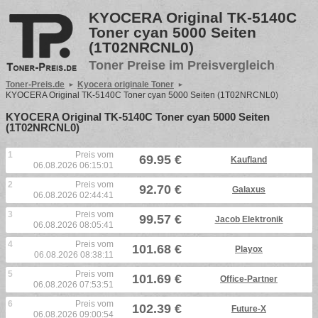
KYOCERA Original TK-5140C
Toner cyan 5000 Seiten
(1T02NRCNL0)
Toner Preise im Preisvergleich
Toner-Preis.de
Kyocera originale Toner
KYOCERA Original TK-5140C Toner cyan 5000 Seiten (1T02NRCNL0)
KYOCERA Original TK-5140C Toner cyan 5000 Seiten
(1T02NRCNL0)
1
Preis vom
69.95 €
Kaufland
06.08.2026 06:15:01
2
Preis vom
92.70 €
Galaxus
06.08.2026 02:44:41
3
Preis vom
99.57 €
Jacob Elektronik
06.08.2026 08:05:41
4
Preis vom
101.68 €
Playox
06.08.2026 08:38:11
5
Preis vom
101.69 €
Office-Partner
06.08.2026 07:53:51
6
Preis vom
102.39 €
Future-X
06.08.2026 09:00:54