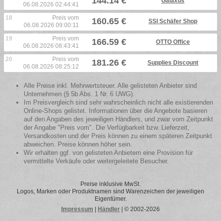
144.14 €
Galaxus
06.08.2026 02:44:41
18
Preis vom
160.65 €
SSI Schäfer Shop
06.08.2026 09:00:11
19
Preis vom
166.59 €
OTTO Office
06.08.2026 08:43:41
20
Preis vom
181.26 €
Supplies Discount
06.08.2026 08:25:12
Alle Preise inkl. Mehrwertsteuer. Alle gelisteten Anbieter sind
Unternehmen (§ 5b Abs. 1 Nr. 6 UWG).
Im Preisvergleich sind sehr wahrscheinlich nicht alle existierenden
Online-Shops gelistet. Informationen über die Angebote basieren
auf den Angaben des jeweiligen Händlers, und zwar vom Zeitpunkt
der Angabe "Preis vom". Die Verfügbarkeit bzw. Lieferzeit,
Versandkosten und der Preis können zu einem späteren Zeitpunkt
abweichen. Preise können höher sein.
Wir erhalten ggf. von gelisteten Anbietern eine Provision für
vermittelte Verkäufe oder weitergeleitete Besucher.
Preise inklusive MwSt.
Logos, Marken oder Produktnamen sind Warenzeichen der jeweiligen
Eigentümer.
Impressum
|
Händler
| © 2002-2026