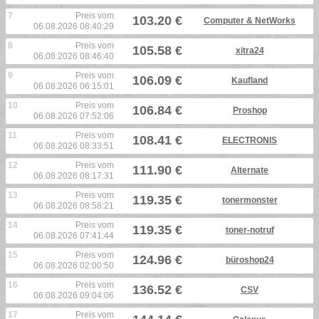
7
Preis vom
103.20 €
Computer & NetWorks
06.08.2026 08:40:29
8
Preis vom
105.58 €
xitra24
06.08.2026 08:46:40
9
Preis vom
106.09 €
Kaufland
06.08.2026 06:15:01
10
Preis vom
106.84 €
Proshop
06.08.2026 07:52:06
11
Preis vom
108.41 €
ELECTRONIS
06.08.2026 08:33:51
12
Preis vom
111.90 €
Alternate
06.08.2026 08:17:31
13
Preis vom
119.35 €
tonermonster
06.08.2026 08:58:21
14
Preis vom
119.35 €
toner-notruf
06.08.2026 07:41:44
15
Preis vom
124.96 €
büroshop24
06.08.2026 02:00:50
16
Preis vom
136.52 €
CSV
06.08.2026 09:04:06
17
Preis vom