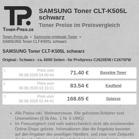
SAMSUNG Toner CLT-K505L
schwarz
Toner Preise im Preisvergleich
Toner-Preis.de
Samsung originale Toner
SAMSUNG Toner CLT-K505L schwarz
SAMSUNG Toner CLT-K505L schwarz
Original - Schwarz - ca. 6000 Seiten - für ProXpress C2620DW / C2670FW
1
Preis vom
71.40 €
Baseline Toner
06.08.2026 04:00:44
2
Preis vom
83.54 €
Kaufland
06.08.2026 03:10:21
3
Preis vom
168.65 €
Galaxus
06.08.2026 02:44:41
Alle Preise inkl. Mehrwertsteuer. Alle gelisteten Anbieter sind
Unternehmen (§ 5b Abs. 1 Nr. 6 UWG).
Im Preisvergleich sind sehr wahrscheinlich nicht alle existierenden
Online-Shops gelistet. Informationen über die Angebote basieren
auf den Angaben des jeweiligen Händlers, und zwar vom Zeitpunkt