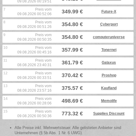
09.08.2026 00:19:51
7
Preis vom
349.99 €
Future-X
09.08.2026 00:52:06
8
Preis vom
354.80 €
Cyberport
09.08.2026 00:51:26
9
Preis vom
354.80 €
computeruniverse
09.08.2026 00:50:35
10
Preis vom
357.99 €
Tonernet
09.08.2026 00:45:16
11
Preis vom
361.79 €
Galaxus
08.08.2026 23:40:31
12
Preis vom
370.42 €
Proshop
09.08.2026 00:33:51
13
Preis vom
375.57 €
Kaufland
08.08.2026 23:57:16
14
Preis vom
498.69 €
Memolife
09.08.2026 00:28:06
15
Preis vom
773.32 €
Supplies Discount
09.08.2026 00:50:36
Alle Preise inkl. Mehrwertsteuer. Alle gelisteten Anbieter sind
Unternehmen (§ 5b Abs. 1 Nr. 6 UWG).