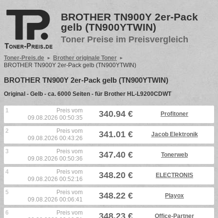
BROTHER TN900Y 2er-Pack
gelb (TN900YTWIN)
Toner Preise im Preisvergleich
Toner-Preis.de
Brother originale Toner
BROTHER TN900Y 2er-Pack gelb (TN900YTWIN)
BROTHER TN900Y 2er-Pack gelb (TN900YTWIN)
Original - Gelb - ca. 6000 Seiten - für Brother HL-L9200CDWT
1
Preis vom
340.94 €
Profitoner
09.08.2026 00:50:35
2
Preis vom
341.01 €
Jacob Elektronik
09.08.2026 00:43:26
3
Preis vom
347.40 €
Tonerweb
09.08.2026 00:50:36
4
Preis vom
348.20 €
ELECTRONIS
09.08.2026 00:52:16
5
Preis vom
348.22 €
Playox
09.08.2026 00:06:41
6
Preis vom
348.23 €
Office-Partner