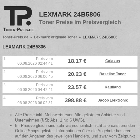
LEXMARK 24B5806
Toner Preise im Preisvergleich
Toner-Preis.de
Lexmark originale Toner
LEXMARK 24B5806
LEXMARK 24B5806
1
Preis vom
18.17 €
Galaxus
06.08.2026 02:44:41
2
Preis vom
20.23 €
Baseline Toner
06.08.2026 06:00:45
3
Preis vom
23.57 €
Kaufland
06.08.2026 04:42:41
4
Preis vom
398.88 €
Jacob Elektronik
06.08.2026 06:02:31
Alle Preise inkl. Mehrwertsteuer. Alle gelisteten Anbieter sind
Unternehmen (§ 5b Abs. 1 Nr. 6 UWG).
Im Preisvergleich sind sehr wahrscheinlich nicht alle existierenden
Online-Shops gelistet. Informationen über die Angebote basieren
auf den Angaben des jeweiligen Händlers, und zwar vom Zeitpunkt