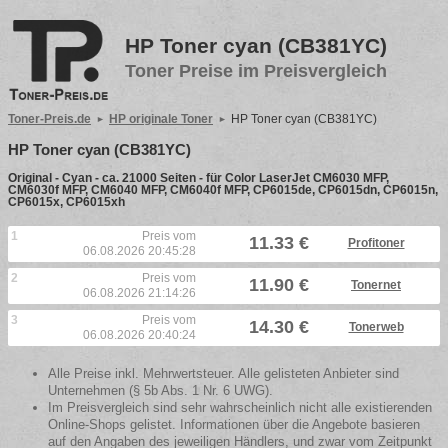
HP Toner cyan (CB381YC)
Toner Preise im Preisvergleich
Toner-Preis.de
HP originale Toner
HP Toner cyan (CB381YC)
HP Toner cyan (CB381YC)
Original - Cyan - ca. 21000 Seiten - für Color LaserJet CM6030 MFP,
CM6030f MFP, CM6040 MFP, CM6040f MFP, CP6015de, CP6015dn, CP6015n,
CP6015x, CP6015xh
1
Preis vom
11.33 €
Profitoner
06.08.2026 20:45:28
2
Preis vom
11.90 €
Tonernet
06.08.2026 21:14:26
3
Preis vom
14.30 €
Tonerweb
06.08.2026 20:40:24
Alle Preise inkl. Mehrwertsteuer. Alle gelisteten Anbieter sind
Unternehmen (§ 5b Abs. 1 Nr. 6 UWG).
Im Preisvergleich sind sehr wahrscheinlich nicht alle existierenden
Online-Shops gelistet. Informationen über die Angebote basieren
auf den Angaben des jeweiligen Händlers, und zwar vom Zeitpunkt