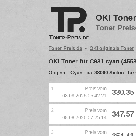
OKI Toner
Toner Preis
Toner-Preis.de
OKI originale Toner
OKI Toner für C931 cyan (455
Original - Cyan - ca. 38000 Seiten - fü
1
Preis vom
330.35
08.08.2026 05:42:21
2
Preis vom
347.57
08.08.2026 07:25:14
3
Preis vom
354.41