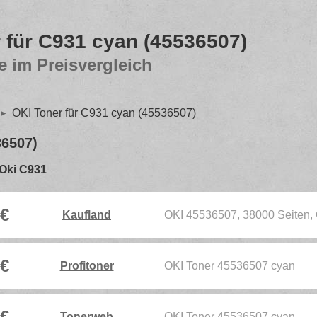
 für C931 cyan (45536507)
e im Preisvergleich
OKI Toner für C931 cyan (45536507)
36507)
r Oki C931
 €
Kaufland
OKI 45536507, 38000 Seiten, 
 €
Profitoner
OKI Toner 45536507 cyan
 €
Tonerweb
OKI Toner 45536507 cyan