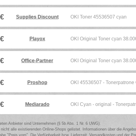
 €
Supplies Discount
OKI Toner 45536507 cyan
 €
Playox
OKI Original Toner cyan 38.0
 €
Office-Partner
OKI Original Toner cyan 38.0
 €
Proshop
OKI 45536507 - Tonerpatron
 €
Mediarado
OKI Cyan - original - Tonerpa
isteten Anbieter sind Unternehmen (§ 5b Abs. 1 Nr. 6 UWG).
 nicht alle existierenden Online-Shops gelistet. Informationen über die Angeb
be "Preis vom". Die Verfügbarkeit bzw. Lieferzeit, Versandkosten und der Pr