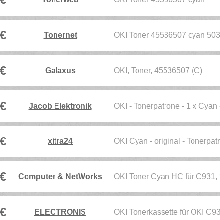
 €
Tonernet
OKI Toner 45536507 cyan 50
 €
Galaxus
OKI, Toner, 45536507 (C)
 €
Jacob Elektronik
OKI - Tonerpatrone - 1 x Cyan
 €
xitra24
OKI Cyan - original - Tonerpat
 €
Computer & NetWorks
OKI Toner Cyan HC für C931, 
 €
ELECTRONIS
OKI Tonerkassette für OKI C9