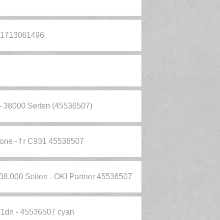
31713061496
 - 38000 Seiten (45536507)
rone - f r C931 45536507
38.000 Seiten - OKI Partner 45536507
31dn - 45536507 cyan