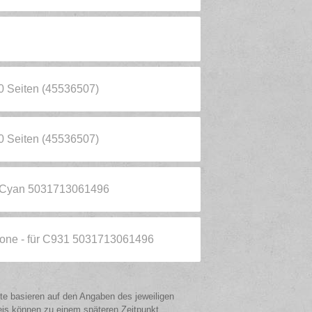
00 Seiten (45536507)
00 Seiten (45536507)
e Cyan 5031713061496
trone - für C931 5031713061496
ote basieren auf den Angaben des jeweiligen
eis können zu einem späteren Zeitpunkt