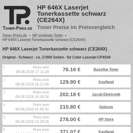
HP 646X Laserjet
Tonerkassette schwarz
(CE264X)
Toner Preise im Preisvergleich
Toner-Preis.de
HP originale Toner
HP 646X Laserjet Tonerkassette schwarz (CE264X)
HP 646X Laserjet Tonerkassette schwarz (CE264X)
Original - Schwarz - ca. 17000 Seiten - für Color Laserjet CP4540
1
Preis vom
76.16 €
Baseline Toner
08.08.2026 17:11:28
2
Preis vom
129.90 €
Kaufland
08.08.2026 16:22:06
3
Preis vom
202.18 €
Jacob Elektronik
08.08.2026 16:30:26
4
Preis vom
210.80 €
Galaxus
08.08.2026 01:45:41
5
Preis vom
278.00 €
HP Store
08.08.2026 13:29:26
6
Preis vom
371.07 €
Kaufland