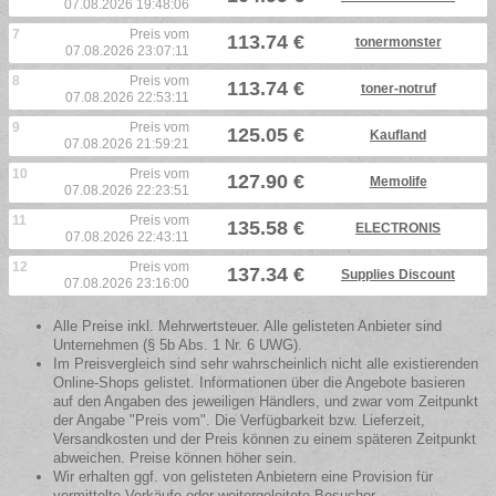
07.08.2026 19:48:06
7
Preis vom
113.74 €
tonermonster
07.08.2026 23:07:11
8
Preis vom
113.74 €
toner-notruf
07.08.2026 22:53:11
9
Preis vom
125.05 €
Kaufland
07.08.2026 21:59:21
10
Preis vom
127.90 €
Memolife
07.08.2026 22:23:51
11
Preis vom
135.58 €
ELECTRONIS
07.08.2026 22:43:11
12
Preis vom
137.34 €
Supplies Discount
07.08.2026 23:16:00
Alle Preise inkl. Mehrwertsteuer. Alle gelisteten Anbieter sind
Unternehmen (§ 5b Abs. 1 Nr. 6 UWG).
Im Preisvergleich sind sehr wahrscheinlich nicht alle existierenden
Online-Shops gelistet. Informationen über die Angebote basieren
auf den Angaben des jeweiligen Händlers, und zwar vom Zeitpunkt
der Angabe "Preis vom". Die Verfügbarkeit bzw. Lieferzeit,
Versandkosten und der Preis können zu einem späteren Zeitpunkt
abweichen. Preise können höher sein.
Wir erhalten ggf. von gelisteten Anbietern eine Provision für
vermittelte Verkäufe oder weitergeleitete Besucher.