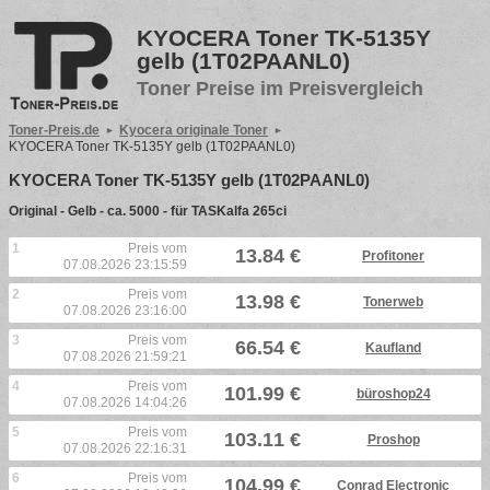
KYOCERA Toner TK-5135Y
gelb (1T02PAANL0)
Toner Preise im Preisvergleich
Toner-Preis.de
Kyocera originale Toner
KYOCERA Toner TK-5135Y gelb (1T02PAANL0)
KYOCERA Toner TK-5135Y gelb (1T02PAANL0)
Original - Gelb - ca. 5000 - für TASKalfa 265ci
1
Preis vom
13.84 €
Profitoner
07.08.2026 23:15:59
2
Preis vom
13.98 €
Tonerweb
07.08.2026 23:16:00
3
Preis vom
66.54 €
Kaufland
07.08.2026 21:59:21
4
Preis vom
101.99 €
büroshop24
07.08.2026 14:04:26
5
Preis vom
103.11 €
Proshop
07.08.2026 22:16:31
6
Preis vom
104.99 €
Conrad Electronic