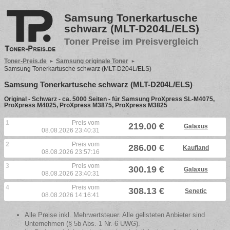
Samsung Tonerkartusche
schwarz (MLT-D204L/ELS)
Toner Preise im Preisvergleich
Toner-Preis.de
Samsung originale Toner
Samsung Tonerkartusche schwarz (MLT-D204L/ELS)
Samsung Tonerkartusche schwarz (MLT-D204L/ELS)
Original - Schwarz - ca. 5000 Seiten - für Samsung ProXpress SL-M4075,
ProXpress M4025, ProXpress M3875, ProXpress M3825
1
Preis vom
219.00 €
Galaxus
08.08.2026 23:40:31
2
Preis vom
286.00 €
Kaufland
08.08.2026 23:57:16
3
Preis vom
300.19 €
Galaxus
08.08.2026 23:40:31
4
Preis vom
308.13 €
Senetic
08.08.2026 14:16:41
Alle Preise inkl. Mehrwertsteuer. Alle gelisteten Anbieter sind
Unternehmen (§ 5b Abs. 1 Nr. 6 UWG).