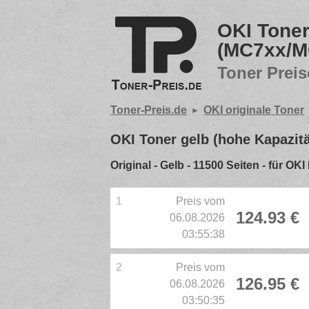
OKI Toner
(MC7xx/M
Toner Preis
Toner-Preis.de
OKI originale Toner
OKI Toner gelb (hohe Kapazi
Original - Gelb - 11500 Seiten - für
1
Preis vom
124.93 €
06.08.2026
03:55:38
2
Preis vom
126.95 €
06.08.2026
03:50:35