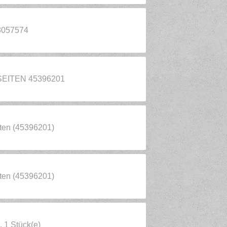
3057574
SEITEN 45396201
iten (45396201)
iten (45396201)
 1 Stück(e)