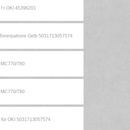
- f r OKI 45396201
- Tonerpatrone Gelb 5031713057574
1 MC770/780
1 MC770/780
 - für OKI 5031713057574