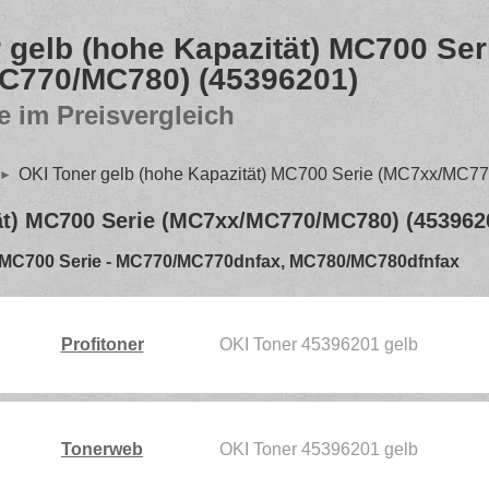
 gelb (hohe Kapazität) MC700 Ser
C770/MC780) (45396201)
e im Preisvergleich
OKI Toner gelb (hohe Kapazität) MC700 Serie (MC7xx/MC7
tät) MC700 Serie (MC7xx/MC770/MC780) (453962
 OKI MC700 Serie - MC770/MC770dnfax, MC780/MC780dfnfax
Profitoner
OKI Toner 45396201 gelb
Tonerweb
OKI Toner 45396201 gelb