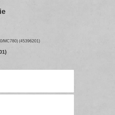
ie
70/MC780) (45396201)
01)