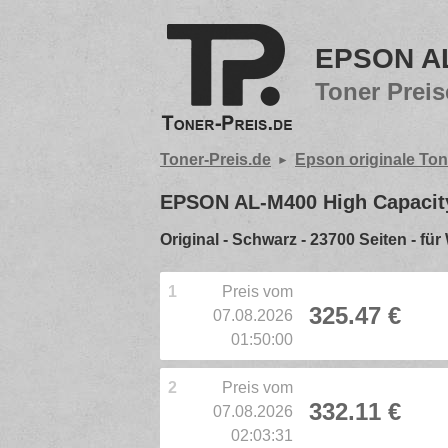
EPSON AL
Toner Preis
Toner-Preis.de
Epson originale Ton
EPSON AL-M400 High Capacit
Original - Schwarz - 23700 Seiten -
1
Preis vom
325.47 €
07.08.2026
01:50:00
2
Preis vom
332.11 €
07.08.2026
02:03:31