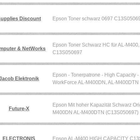
upplies Discount
Epson Toner schwarz 0697 C13S0506
Epson Toner Schwarz HC für AL-M400, 
mputer & NetWorks
C13S050697
Epson - Tonerpatrone - High Capacity - 
Jacob Elektronik
WorkForce AL-M400DN, AL-M400DTN 
Epson Mit hoher Kapazität Schwarz Ori
Future-X
M400DN AL-M400DTN (C13S050697)
ELECTRONIS
Epson AL-M400 HIGH CAPACITY C13