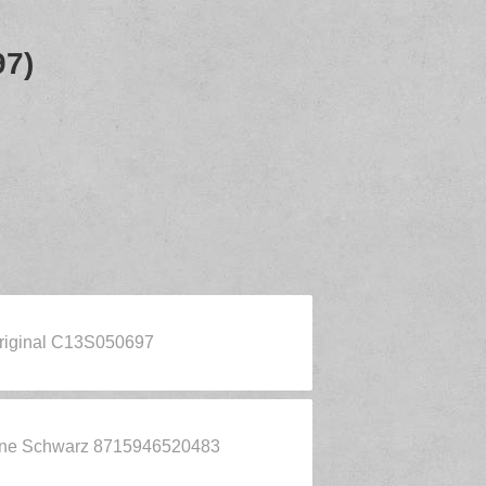
97)
 original C13S050697
one Schwarz 8715946520483