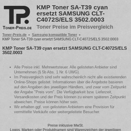
KMP Toner SA-T39 cyan
ersetzt SAMSUNG CLT-
C4072S/ELS 3502.0003
Toner Preise im Preisvergleich
Toner-Preis.de
Samsung kompatible Toner
KMP Toner SA-T39 cyan ersetzt SAMSUNG CLT-C4072S/ELS 3502.0003
KMP Toner SA-T39 cyan ersetzt SAMSUNG CLT-C4072S/ELS
3502.0003
Alle Preise inkl. Mehrwertsteuer. Alle gelisteten Anbieter sind
Unternehmen (§ 5b Abs. 1 Nr. 6 UWG).
Im Preisvergleich sind sehr wahrscheinlich nicht alle existierenden
Online-Shops gelistet. Informationen über die Angebote basieren
auf den Angaben des jeweiligen Händlers, und zwar vom Zeitpunkt
der Angabe "Preis vom". Die Verfügbarkeit bzw. Lieferzeit,
Versandkosten und der Preis können zu einem späteren Zeitpunkt
abweichen. Preise können höher sein.
Wir erhalten ggf. von gelisteten Anbietern eine Provision für
vermittelte Verkäufe oder weitergeleitete Besucher.
Preise inklusive MwSt.
Logos, Marken oder Produktnamen sind Warenzeichen der jeweiligen