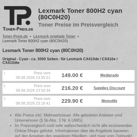
Lexmark Toner 800H2 cyan
(80C0H20)
Toner Preise im Preisvergleich
Toner-Preis.de
Lexmark originale Toner
Lexmark Toner 800H2 cyan (80C0H20)
Lexmark Toner 800H2 cyan (80C0H20)
Original - Cyan - ca. 3000 Seiten - für Lexmark CX410de / CX410e /
CX410dte
1
Preis vom
149.00 €
Mediarado
06.08.2026 23:35:21
2
Preis vom
216.20 €
Supplies Discount
06.08.2026 23:50:34
3
Preis vom
229.90 €
Memolife
06.08.2026 23:18:41
Alle Preise inkl. Mehrwertsteuer. Alle gelisteten Anbieter sind
Unternehmen (§ 5b Abs. 1 Nr. 6 UWG).
Im Preisvergleich sind sehr wahrscheinlich nicht alle existierenden
Online-Shops gelistet. Informationen über die Angebote basieren
auf den Angaben des jeweiligen Händlers, und zwar vom Zeitpunkt