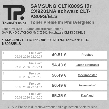
SAMSUNG CLTK809S für
CX9201NA schwarz CLT-
K809S/ELS
Toner Preise im Preisvergleich
Toner-Preis.de
Samsung originale Toner
SAMSUNG CLTK809S für CX9201NA schwarz CLT-K809S/ELS
SAMSUNG CLTK809S für CX9201NA schwarz CLT-
K809S/ELS
1
Preis vom
49.51 €
Proshop
06.08.2026 22:00:27
2
Preis vom
54.43 €
Jacob Elektronik
06.08.2026 22:29:41
3
Preis vom
56.49 €
tonermonster
06.08.2026 22:03:36
4
Preis vom
56.49 €
toner-notruf
06.08.2026 22:44:34
5
Preis vom
65.35 €
Kaufland
06.08.2026 21:40:16
Alle Preise inkl. Mehrwertsteuer. Alle gelisteten Anbieter sind