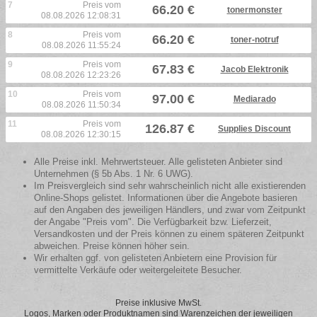
7
Preis vom
66.20 €
tonermonster
08.08.2026 12:08:31
8
Preis vom
66.20 €
toner-notruf
08.08.2026 11:55:24
9
Preis vom
67.83 €
Jacob Elektronik
08.08.2026 12:23:26
10
Preis vom
97.00 €
Mediarado
08.08.2026 11:50:34
11
Preis vom
126.87 €
Supplies Discount
08.08.2026 12:30:15
Alle Preise inkl. Mehrwertsteuer. Alle gelisteten Anbieter sind
Unternehmen (§ 5b Abs. 1 Nr. 6 UWG).
Im Preisvergleich sind sehr wahrscheinlich nicht alle existierenden
Online-Shops gelistet. Informationen über die Angebote basieren
auf den Angaben des jeweiligen Händlers, und zwar vom Zeitpunkt
der Angabe "Preis vom". Die Verfügbarkeit bzw. Lieferzeit,
Versandkosten und der Preis können zu einem späteren Zeitpunkt
abweichen. Preise können höher sein.
Wir erhalten ggf. von gelisteten Anbietern eine Provision für
vermittelte Verkäufe oder weitergeleitete Besucher.
Preise inklusive MwSt.
Logos, Marken oder Produktnamen sind Warenzeichen der jeweiligen