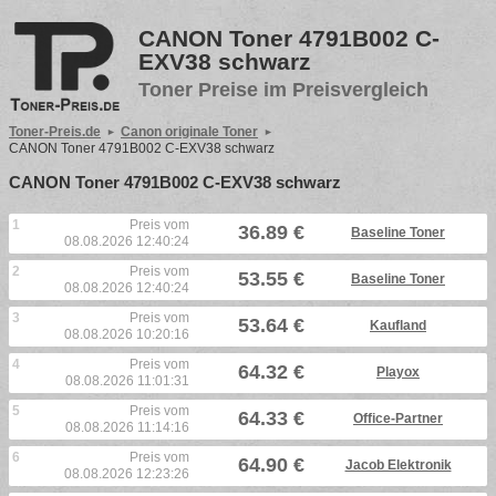
CANON Toner 4791B002 C-
EXV38 schwarz
Toner Preise im Preisvergleich
Toner-Preis.de
Canon originale Toner
CANON Toner 4791B002 C-EXV38 schwarz
CANON Toner 4791B002 C-EXV38 schwarz
1
Preis vom
36.89 €
Baseline Toner
08.08.2026 12:40:24
2
Preis vom
53.55 €
Baseline Toner
08.08.2026 12:40:24
3
Preis vom
53.64 €
Kaufland
08.08.2026 10:20:16
4
Preis vom
64.32 €
Playox
08.08.2026 11:01:31
5
Preis vom
64.33 €
Office-Partner
08.08.2026 11:14:16
6
Preis vom
64.90 €
Jacob Elektronik
08.08.2026 12:23:26