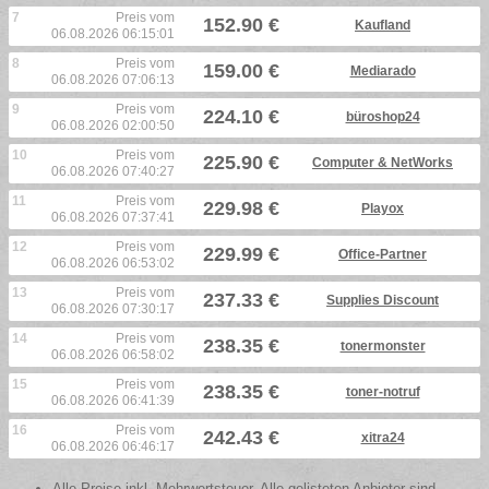
7
Preis vom
152.90 €
Kaufland
06.08.2026 06:15:01
8
Preis vom
159.00 €
Mediarado
06.08.2026 07:06:13
9
Preis vom
224.10 €
büroshop24
06.08.2026 02:00:50
10
Preis vom
225.90 €
Computer & NetWorks
06.08.2026 07:40:27
11
Preis vom
229.98 €
Playox
06.08.2026 07:37:41
12
Preis vom
229.99 €
Office-Partner
06.08.2026 06:53:02
13
Preis vom
237.33 €
Supplies Discount
06.08.2026 07:30:17
14
Preis vom
238.35 €
tonermonster
06.08.2026 06:58:02
15
Preis vom
238.35 €
toner-notruf
06.08.2026 06:41:39
16
Preis vom
242.43 €
xitra24
06.08.2026 06:46:17
Alle Preise inkl. Mehrwertsteuer. Alle gelisteten Anbieter sind