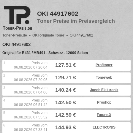
OKI 44917602
Toner Preise im Preisvergleich
Toner-Preis.de
OKI originale Toner
OKI 44917602
OKI 44917602
Original für B431 / MB491 - Schwarz - 12000 Seiten
1
Preis vom
127.51 €
Profitoner
06.08.2026 07:20:04
2
Preis vom
129.71 €
Tonerweb
06.08.2026 07:20:05
3
Preis vom
140.24 €
Jacob Elektronik
06.08.2026 07:04:06
4
Preis vom
142.50 €
Proshop
06.08.2026 06:51:42
5
Preis vom
142.59 €
Future-X
06.08.2026 07:55:52
6
Preis vom
144.93 €
ELECTRONIS
06.08.2026 07:33:41