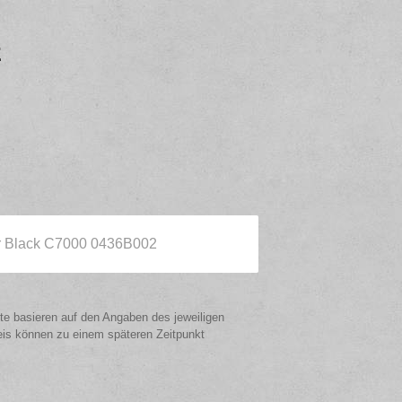
z
 Black C7000 0436B002
ote basieren auf den Angaben des jeweiligen
eis können zu einem späteren Zeitpunkt