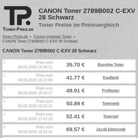
CANON Toner 2789B002 C-EXV
28 Schwarz
Toner Preise im Preisvergleich
Toner-Preis.de
Canon originale Toner
CANON Toner 2789B002 C-EXV 28 Schwarz
CANON Toner 2789B002 C-EXV 28 Schwarz
1
Preis vom
35.70 €
Baseline Toner
08.08.2026 18:35:21
2
Preis vom
41.77 €
Kaufland
08.08.2026 16:22:06
3
Preis vom
49.91 €
Profitoner
08.08.2026 18:30:17
4
Preis vom
50.89 €
Tonerweb
08.08.2026 18:32:31
5
Preis vom
52.41 €
Tonernet
08.08.2026 17:41:26
6
Preis vom
69.57 €
Jacob Elektronik
08.08.2026 18:33:41