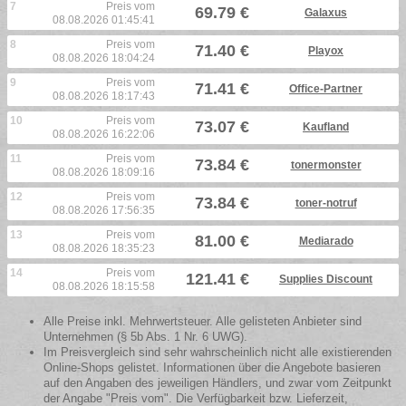
7
Preis vom
69.79 €
Galaxus
08.08.2026 01:45:41
8
Preis vom
71.40 €
Playox
08.08.2026 18:04:24
9
Preis vom
71.41 €
Office-Partner
08.08.2026 18:17:43
10
Preis vom
73.07 €
Kaufland
08.08.2026 16:22:06
11
Preis vom
73.84 €
tonermonster
08.08.2026 18:09:16
12
Preis vom
73.84 €
toner-notruf
08.08.2026 17:56:35
13
Preis vom
81.00 €
Mediarado
08.08.2026 18:35:23
14
Preis vom
121.41 €
Supplies Discount
08.08.2026 18:15:58
Alle Preise inkl. Mehrwertsteuer. Alle gelisteten Anbieter sind
Unternehmen (§ 5b Abs. 1 Nr. 6 UWG).
Im Preisvergleich sind sehr wahrscheinlich nicht alle existierenden
Online-Shops gelistet. Informationen über die Angebote basieren
auf den Angaben des jeweiligen Händlers, und zwar vom Zeitpunkt
der Angabe "Preis vom". Die Verfügbarkeit bzw. Lieferzeit,