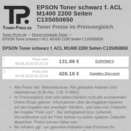
EPSON Toner schwarz f. ACL
M1400 2200 Seiten
C13S050650
Toner Preise im Preisvergleich
Toner-Preis.de
Epson originale Toner
EPSON Toner schwarz f. ACL M1400 2200 Seiten C13S050650
EPSON Toner schwarz f. ACL M1400 2200 Seiten C13S050650
1
Preis vom
131.99 €
EURONICS
06.08.2026 03:25:26
2
Preis vom
426.18 €
Supplies Discount
06.08.2026 03:20:04
Alle Preise inkl. Mehrwertsteuer. Alle gelisteten Anbieter sind
Unternehmen (§ 5b Abs. 1 Nr. 6 UWG).
Im Preisvergleich sind sehr wahrscheinlich nicht alle existierenden
Online-Shops gelistet. Informationen über die Angebote basieren
auf den Angaben des jeweiligen Händlers, und zwar vom Zeitpunkt
der Angabe "Preis vom". Die Verfügbarkeit bzw. Lieferzeit,
Versandkosten und der Preis können zu einem späteren Zeitpunkt
abweichen. Preise können höher sein.
Wir erhalten ggf. von gelisteten Anbietern eine Provision für