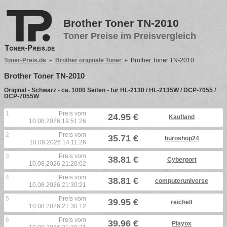
Brother Toner TN-2010
Toner Preise im Preisvergleich
Toner-Preis.de
Brother originale Toner
Brother Toner TN-2010
Brother Toner TN-2010
Original - Schwarz - ca. 1000 Seiten - für HL-2130 / HL-2135W / DCP-7055 /
DCP-7055W
1
Preis vom
24.95 €
Kaufland
10.08.2026 19:51:26
2
Preis vom
35.71 €
büroshop24
10.08.2026 14:11:26
3
Preis vom
38.81 €
Cyberport
10.08.2026 21:20:02
4
Preis vom
38.81 €
computeruniverse
10.08.2026 21:30:21
5
Preis vom
39.95 €
reichelt
10.08.2026 21:30:12
6
Preis vom
39.96 €
Playox