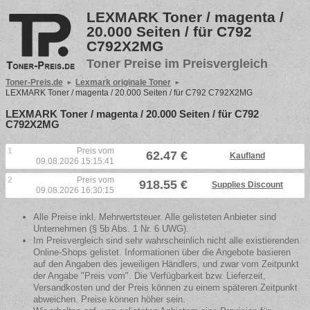
LEXMARK Toner / magenta /
20.000 Seiten / für C792
C792X2MG
Toner Preise im Preisvergleich
Toner-Preis.de
Lexmark originale Toner
LEXMARK Toner / magenta / 20.000 Seiten / für C792 C792X2MG
LEXMARK Toner / magenta / 20.000 Seiten / für C792
C792X2MG
1
Preis vom
62.47 €
Kaufland
09.08.2026 15:15:41
2
Preis vom
918.55 €
Supplies Discount
09.08.2026 16:30:15
Alle Preise inkl. Mehrwertsteuer. Alle gelisteten Anbieter sind
Unternehmen (§ 5b Abs. 1 Nr. 6 UWG).
Im Preisvergleich sind sehr wahrscheinlich nicht alle existierenden
Online-Shops gelistet. Informationen über die Angebote basieren
auf den Angaben des jeweiligen Händlers, und zwar vom Zeitpunkt
der Angabe "Preis vom". Die Verfügbarkeit bzw. Lieferzeit,
Versandkosten und der Preis können zu einem späteren Zeitpunkt
abweichen. Preise können höher sein.