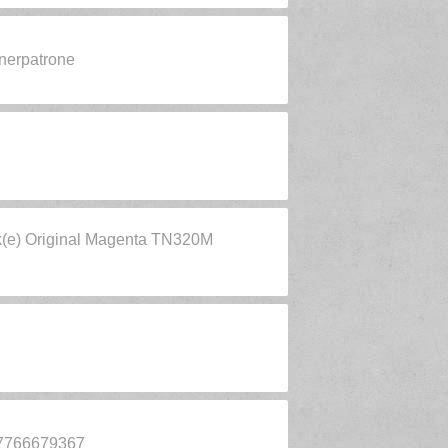
onerpatrone
k(e) Original Magenta TN320M
77766679367