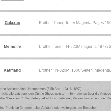
Galaxus
Brother, Toner, Toner Magenta Pages 1
Memolife
Brother Toner TN-320M magenta 49777
Kaufland
Brother TN-320M, 1500 Seiten, Magenta,
isteten Anbieter sind Unternehmen (§ 5b Abs. 1 Nr. 6 UWG).
 nicht alle existierenden Online-Shops gelistet. Informationen über die Angeb
be "Preis vom". Die Verfügbarkeit bzw. Lieferzeit, Versandkosten und der Pr
eine Provision für vermittelte Verkäufe oder weitergeleitete Besucher.