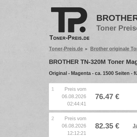
BROTHER 
Toner Preis
Toner-Preis.de
Brother originale T
BROTHER TN-320M Toner Mag
Original - Magenta - ca. 1500 Seite
1
Preis vom
76.47 €
06.08.2026
02:44:41
2
Preis vom
82.35 €
06.08.2026
J
12:12:21