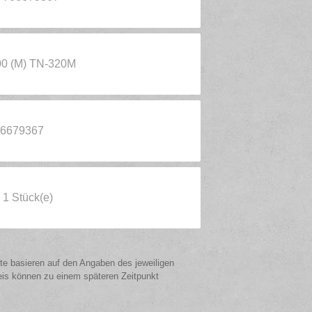
500 (M) TN-320M
66679367
 1 Stück(e)
ote basieren auf den Angaben des jeweiligen
eis können zu einem späteren Zeitpunkt