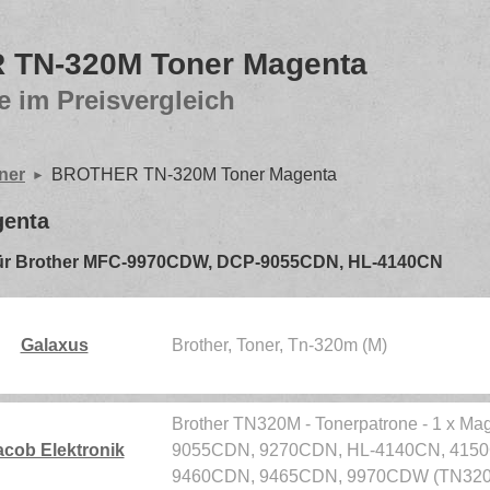
TN-320M Toner Magenta
e im Preisvergleich
oner
BROTHER TN-320M Toner Magenta
enta
n - für Brother MFC-9970CDW, DCP-9055CDN, HL-4140CN
Galaxus
Brother, Toner, Tn-320m (M)
Brother TN320M - Tonerpatrone - 1 x Mag
acob Elektronik
9055CDN, 9270CDN, HL-4140CN, 415
9460CDN, 9465CDN, 9970CDW (TN32