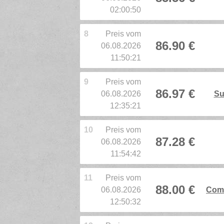
02:00:50
8
Preis vom
86.90 €
06.08.2026
11:50:21
9
Preis vom
86.97 €
06.08.2026
Su
12:35:21
10
Preis vom
87.28 €
06.08.2026
11:54:42
11
Preis vom
88.00 €
06.08.2026
Comp
12:50:32