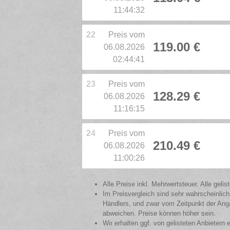
11:44:32
22
Preis vom
119.00 €
06.08.2026
02:44:41
23
Preis vom
128.29 €
06.08.2026
11:16:15
24
Preis vom
210.49 €
06.08.2026
11:00:26
Alle Preise inkl. Mehrwertsteuer. Alle gel
Im Preisvergleich sind sehr wahrscheinlich
Händlers, und zwar vom Zeitpunkt der Anga
abweichen. Preise können höher sein.
Wir erhalten ggf. von gelisteten Anbietern 