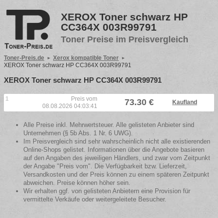
XEROX Toner schwarz HP
CC364X 003R99791
Toner Preise im Preisvergleich
Toner-Preis.de
Xerox kompatible Toner
XEROX Toner schwarz HP CC364X 003R99791
XEROX Toner schwarz HP CC364X 003R99791
1
Preis vom
73.30 €
Kaufland
08.08.2026 04:03:41
Alle Preise inkl. Mehrwertsteuer. Alle gelisteten Anbieter sind
Unternehmen (§ 5b Abs. 1 Nr. 6 UWG).
Im Preisvergleich sind sehr wahrscheinlich nicht alle existierenden
Online-Shops gelistet. Informationen über die Angebote basieren
auf den Angaben des jeweiligen Händlers, und zwar vom Zeitpunkt
der Angabe "Preis vom". Die Verfügbarkeit bzw. Lieferzeit,
Versandkosten und der Preis können zu einem späteren Zeitpunkt
abweichen. Preise können höher sein.
Wir erhalten ggf. von gelisteten Anbietern eine Provision für
vermittelte Verkäufe oder weitergeleitete Besucher.