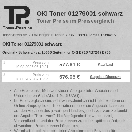
OKI Toner 01279001 schwarz
Toner Preise im Preisvergleich
Toner-Preis.de
OKI originale Toner
OKI Toner 01279001 schwarz
OKI Toner 01279001 schwarz
Original - Schwarz - ca. 15000 Seiten - für OKI B710 / B720 / B730
1
Preis vom
577.61 €
Kaufland
10.08.2026 06:10:21
2
Preis vom
676.05 €
Supplies Discount
10.08.2026 07:15:54
Alle Preise inkl. Mehrwertsteuer. Alle gelisteten Anbieter sind
Unternehmen (§ 5b Abs. 1 Nr. 6 UWG).
Im Preisvergleich sind sehr wahrscheinlich nicht alle existierenden
Online-Shops gelistet. Informationen über die Angebote basieren
auf den Angaben des jeweiligen Händlers, und zwar vom Zeitpunkt
der Angabe "Preis vom". Die Verfügbarkeit bzw. Lieferzeit,
Versandkosten und der Preis können zu einem späteren Zeitpunkt
abweichen. Preise können höher sein.
Wir erhalten ggf. von gelisteten Anbietern eine Provision für