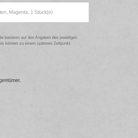
n, Magenta, 1 Stück(e)
ote basieren auf den Angaben des jeweiligen
eis können zu einem späteren Zeitpunkt
gentümer.