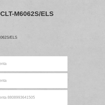
CLT-M6062S/ELS
062S/ELS
enta
enta
enta 8808993641505