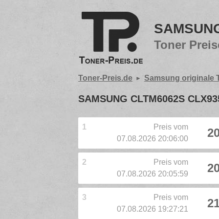
SAMSUNG
Toner Preis
Toner-Preis.de
Samsung originale 
SAMSUNG CLTM6062S CLX935
1
Preis vom
20
07.08.2026 20:06:00
2
Preis vom
20
07.08.2026 20:05:59
3
Preis vom
21
07.08.2026 19:27:21