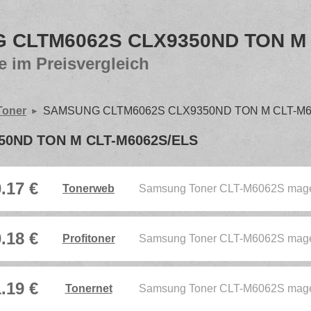
 CLTM6062S CLX9350ND TON M 
e im Preisvergleich
Toner
SAMSUNG CLTM6062S CLX9350ND TON M CLT-M6
0ND TON M CLT-M6062S/ELS
.17 €
Tonerweb
Samsung Toner CLT-M6062S mag
.18 €
Profitoner
Samsung Toner CLT-M6062S mag
.19 €
Tonernet
Samsung Toner CLT-M6062S mag