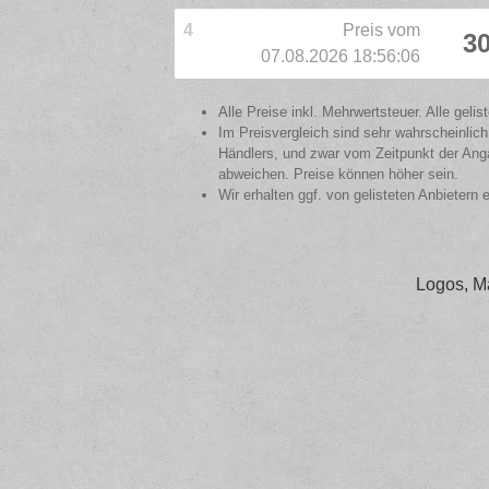
4
Preis vom
30
07.08.2026 18:56:06
Alle Preise inkl. Mehrwertsteuer. Alle gel
Im Preisvergleich sind sehr wahrscheinlich
Händlers, und zwar vom Zeitpunkt der Anga
abweichen. Preise können höher sein.
Wir erhalten ggf. von gelisteten Anbietern 
Logos, M