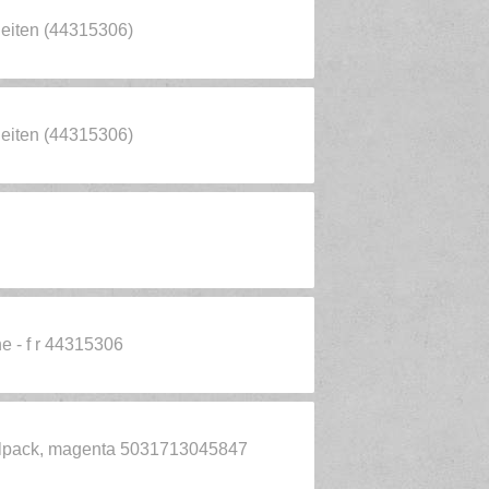
Seiten (44315306)
Seiten (44315306)
e - f r 44315306
zelpack, magenta 5031713045847