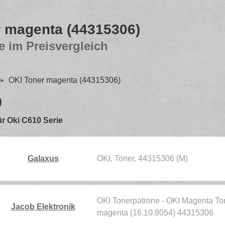
 magenta (44315306)
e im Preisvergleich
OKI Toner magenta (44315306)
)
für Oki C610 Serie
Galaxus
OKI, Toner, 44315306 (M)
OKI Tonerpatrone - OKI Magenta Ton
Jacob Elektronik
magenta (16.10.8054) 44315306