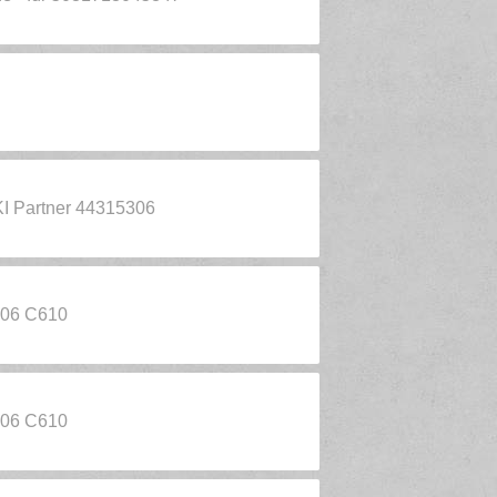
KI Partner 44315306
306 C610
306 C610