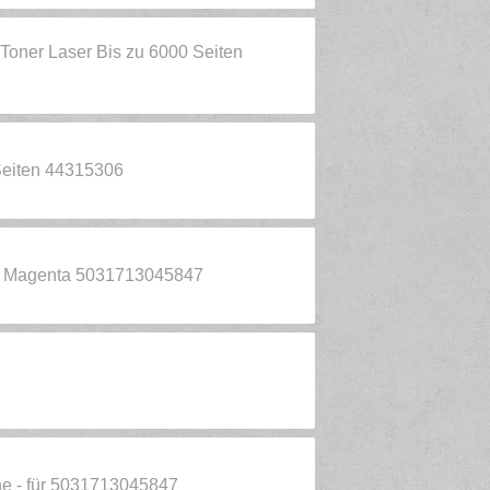
Toner Laser Bis zu 6000 Seiten
Seiten 44315306
ne Magenta 5031713045847
one - für 5031713045847