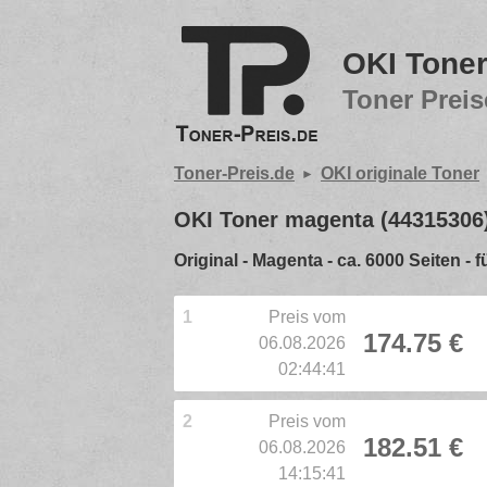
OKI Toner
Toner Preis
Toner-Preis.de
OKI originale Toner
OKI Toner magenta (44315306
Original - Magenta - ca. 6000 Seiten - 
1
Preis vom
174.75 €
06.08.2026
02:44:41
2
Preis vom
182.51 €
06.08.2026
14:15:41