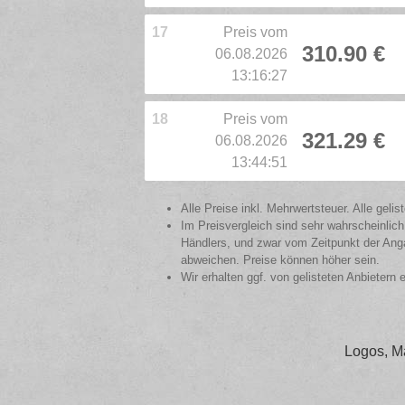
17
Preis vom
310.90 €
06.08.2026
13:16:27
18
Preis vom
321.29 €
06.08.2026
13:44:51
Alle Preise inkl. Mehrwertsteuer. Alle gel
Im Preisvergleich sind sehr wahrscheinlich
Händlers, und zwar vom Zeitpunkt der Anga
abweichen. Preise können höher sein.
Wir erhalten ggf. von gelisteten Anbietern 
Logos, M