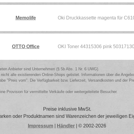
Memolife
Oki Druckkassette magenta für C6
OTTO Office
OKI Toner 44315306 pink 5031713
isteten Anbieter sind Unternehmen (§ 5b Abs. 1 Nr. 6 UWG).
 nicht alle existierenden Online-Shops gelistet. Informationen über die Angeb
be "Preis vom". Die Verfügbarkeit bzw. Lieferzeit, Versandkosten und der Pr
eine Provision für vermittelte Verkäufe oder weitergeleitete Besucher.
Preise inklusive MwSt.
arken oder Produktnamen sind Warenzeichen der jeweiligen Ei
Impressum
|
Händler
| © 2002-2026