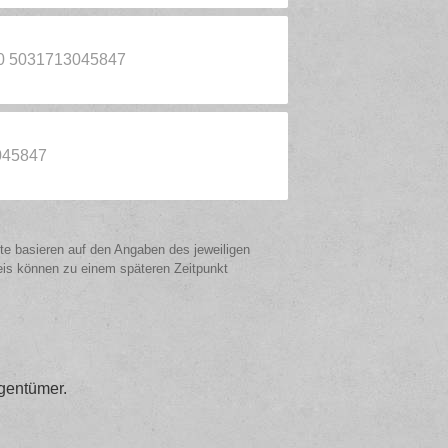
10 5031713045847
045847
ote basieren auf den Angaben des jeweiligen
eis können zu einem späteren Zeitpunkt
gentümer.