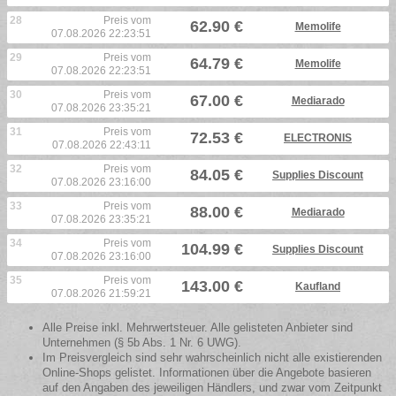
28
Preis vom
62.90 €
Memolife
07.08.2026 22:23:51
29
Preis vom
64.79 €
Memolife
07.08.2026 22:23:51
30
Preis vom
67.00 €
Mediarado
07.08.2026 23:35:21
31
Preis vom
72.53 €
ELECTRONIS
07.08.2026 22:43:11
32
Preis vom
84.05 €
Supplies Discount
07.08.2026 23:16:00
33
Preis vom
88.00 €
Mediarado
07.08.2026 23:35:21
34
Preis vom
104.99 €
Supplies Discount
07.08.2026 23:16:00
35
Preis vom
143.00 €
Kaufland
07.08.2026 21:59:21
Alle Preise inkl. Mehrwertsteuer. Alle gelisteten Anbieter sind
Unternehmen (§ 5b Abs. 1 Nr. 6 UWG).
Im Preisvergleich sind sehr wahrscheinlich nicht alle existierenden
Online-Shops gelistet. Informationen über die Angebote basieren
auf den Angaben des jeweiligen Händlers, und zwar vom Zeitpunkt