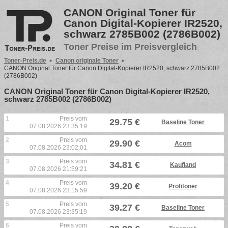
CANON Original Toner für
Canon Digital-Kopierer IR2520,
schwarz 2785B002 (2786B002)
Toner Preise im Preisvergleich
Toner-Preis.de
Canon originale Toner
CANON Original Toner für Canon Digital-Kopierer IR2520, schwarz 2785B002
(2786B002)
CANON Original Toner für Canon Digital-Kopierer IR2520,
schwarz 2785B002 (2786B002)
1
Preis vom
29.75 €
Baseline Toner
07.08.2026 23:35:19
2
Preis vom
29.90 €
Acom
07.08.2026 23:02:01
3
Preis vom
34.81 €
Kaufland
07.08.2026 21:59:21
4
Preis vom
39.20 €
Profitoner
07.08.2026 23:15:59
5
Preis vom
39.27 €
Baseline Toner
07.08.2026 23:35:19
6
Preis vom