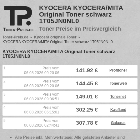
KYOCERA KYOCERA/MITA
Original Toner schwarz
1T05JN0NL0
Toner Preise im Preisvergleich
Toner-Preis.de
Kyocera originale Toner
KYOCERA KYOCERA/MITA Original Toner schwarz 1T05JN0NL0
KYOCERA KYOCERA/MITA Original Toner schwarz
1T05JN0NL0
1
Preis vom
141.92 €
Profitoner
06.08.2026 09:20:06
2
Preis vom
144.45 €
Tonerweb
06.08.2026 09:20:06
3
Preis vom
149.01 €
Tonernet
06.08.2026 09:06:51
4
Preis vom
302.25 €
Kaufland
06.08.2026 06:15:01
5
Preis vom
307.78 €
Galaxus
06.08.2026 02:44:41
Alle Preise inkl. Mehrwertsteuer. Alle gelisteten Anbieter sind