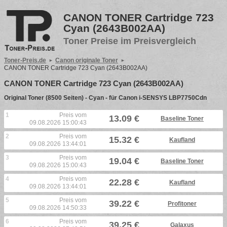
CANON TONER Cartridge 723
Cyan (2643B002AA)
Toner Preise im Preisvergleich
Toner-Preis.de
Canon originale Toner
CANON TONER Cartridge 723 Cyan (2643B002AA)
CANON TONER Cartridge 723 Cyan (2643B002AA)
Original Toner (8500 Seiten) - Cyan - für Canon i-SENSYS LBP7750Cdn
1
Preis vom
13.09 €
Baseline Toner
09.08.2026 15:00:43
2
Preis vom
15.32 €
Kaufland
09.08.2026 13:44:01
3
Preis vom
19.04 €
Baseline Toner
09.08.2026 15:00:43
4
Preis vom
22.28 €
Kaufland
09.08.2026 13:44:01
5
Preis vom
39.22 €
Profitoner
09.08.2026 14:50:33
6
Preis vom
39.25 €
Galaxus