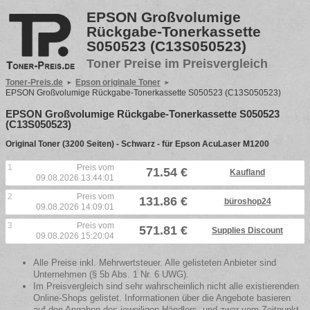
EPSON Großvolumige
Rückgabe-Tonerkassette
S050523 (C13S050523)
Toner Preise im Preisvergleich
Toner-Preis.de
Epson originale Toner
EPSON Großvolumige Rückgabe-Tonerkassette S050523 (C13S050523)
EPSON Großvolumige Rückgabe-Tonerkassette S050523
(C13S050523)
Original Toner (3200 Seiten) - Schwarz - für Epson AcuLaser M1200
1
Preis vom
71.54 €
Kaufland
09.08.2026 13:44:01
2
Preis vom
131.86 €
büroshop24
09.08.2026 14:09:01
3
Preis vom
571.81 €
Supplies Discount
09.08.2026 15:20:04
Alle Preise inkl. Mehrwertsteuer. Alle gelisteten Anbieter sind
Unternehmen (§ 5b Abs. 1 Nr. 6 UWG).
Im Preisvergleich sind sehr wahrscheinlich nicht alle existierenden
Online-Shops gelistet. Informationen über die Angebote basieren
auf den Angaben des jeweiligen Händlers, und zwar vom Zeitpunkt